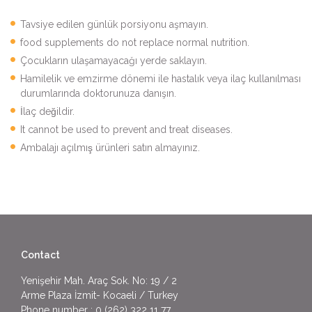
Tavsiye edilen günlük porsiyonu aşmayın.
food supplements do not replace normal nutrition.
Çocukların ulaşamayacağı yerde saklayın.
Hamilelik ve emzirme dönemi ile hastalık veya ilaç kullanılması
durumlarında doktorunuza danışın.
İlaç değildir.
It cannot be used to prevent and treat diseases.
Ambalajı açılmış ürünleri satın almayınız.
Contact
Yenişehir Mah. Araç Sok. No: 19 / 2
Arme Plaza İzmit- Kocaeli / Turkey
Phone number :
0 (262) 322 11 77