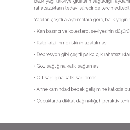
Balık yağı takviye gıdaların sağladığı faydan
rahatsızlıkların tedavi sürecinde tercih edilebil
Yapılan çeşitli araştırmalara göre, balık yağı
• Kan basıncı ve kolesterol seviyesinin düşürü
• Kalp krizi, inme riskinin azaltılması,
• Depresyon gibi çeşitli psikolojik rahatsızlıklar
• Göz sağlığına katkı sağlaması,
• Cilt sağlığına katkı sağlaması,
• Anne karnındaki bebek gelişimine katkıda b
• Çocuklarda dikkat dağınıklığı, hiperaktiviten