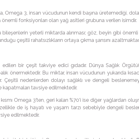
sa, Omega 3, insan vücudunun kendi başına üretemediği, dolayı
önemli fonksiyonları olan yağ asitleri grubuna verilen isimdir.
 bileşenlerin yeterli miktarda alınması; göz, beyin gibi önemli
lunduğu çeşitli rahatsızlıkların ortaya çıkma şansını azaltmaktad
de edilen bir çeşit takviye edici gıdadır. Dünya Sağlık Örg
alık önermektedir. Bu miktar, insan vücudunun yukarıda kısac
ir. Çeşitli nedenlerden dolayı sağlıklı ve dengeli beslen
ile kapatmaları tavsiye edilmektedir.
uk kısmı Omega 3’ten, geri kalan %70’i ise diğer yağlardan oluş
Özellikle de iş hayatı ve yaşam tarzı sebebiyle dengeli bes
vsiye edilmektedir.