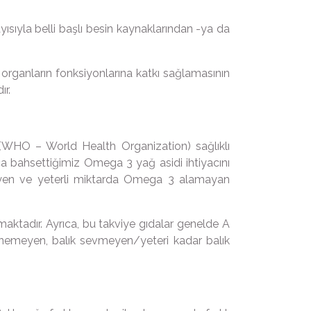
sıyla belli başlı besin kaynaklarından -ya da
 organların fonksiyonlarına katkı sağlamasının
ır.
ütü(WHO – World Health Organization) sağlıklı
a bahsettiğimiz Omega 3 yağ asidi ihtiyacını
emeyen ve yeterli miktarda Omega 3 alamayan
maktadır. Ayrıca, bu takviye gıdalar genelde A
lenemeyen, balık sevmeyen/yeteri kadar balık