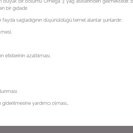
ın büyük bir bölümü Omega 3 yağ asitlerinden gelmektedir. Balık
en bir gıdadır.
nın fayda sağladığının düşünüldüğü temel alanlar şunlardır:
lmesi,
ın etkilerinin azaltılması,
ulunması,
in giderilmesine yardımcı olması…