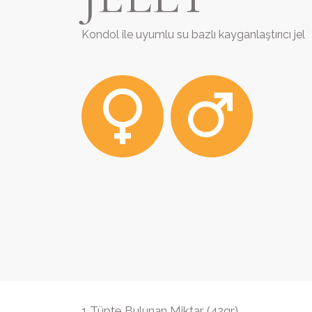
Kondol ile uyumlu su bazlı kayganlaştırıcı jel
1 Tüpte Bulunan Miktar (42gr)