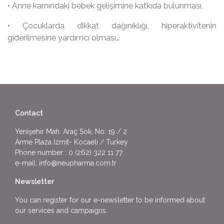
• Anne karnındaki bebek gelişimine katkıda bulunması,
• Çocuklarda dikkat dağınıklığı, hiperaktivitenin
giderilmesine yardımcı olması…
Contact
Yenişehir Mah. Araç Sok. No: 19 / 2
Arme Plaza İzmit- Kocaeli / Turkey
Phone number :
0 (262) 322 11 77
e-mail:
info@neupharma.com.tr
Newsletter
You can register for our e-newsletter to be informed about
our services and campaigns.