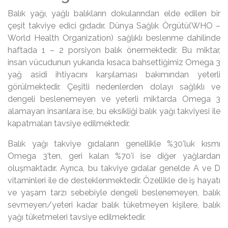
Balık yağı, yağlı balıkların dokularından elde edilen bir
çeşit takviye edici gıdadır. Dünya Sağlık Örgütü(WHO –
World Health Organization) sağlıklı beslenme dahilinde
haftada 1 – 2 porsiyon balık önermektedir. Bu miktar,
insan vücudunun yukarıda kısaca bahsettiğimiz Omega 3
yağ asidi ihtiyacını karşılaması bakımından yeterli
görülmektedir. Çeşitli nedenlerden dolayı sağlıklı ve
dengeli beslenemeyen ve yeterli miktarda Omega 3
alamayan insanlara ise, bu eksikliği balık yağı takviyesi ile
kapatmaları tavsiye edilmektedir.
Balık yağı takviye gıdaların genellikle %30’luk kısmı
Omega 3’ten, geri kalan %70’i ise diğer yağlardan
oluşmaktadır. Ayrıca, bu takviye gıdalar genelde A ve D
vitaminleri ile de desteklenmektedir. Özellikle de iş hayatı
ve yaşam tarzı sebebiyle dengeli beslenemeyen, balık
sevmeyen/yeteri kadar balık tüketmeyen kişilere, balık
yağı tüketmeleri tavsiye edilmektedir.