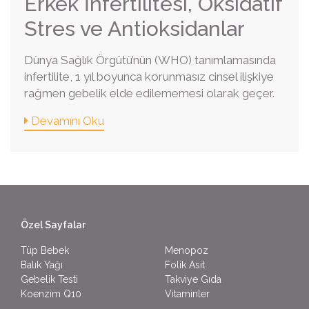
Erkek İnfertilitesi, Oksidatif
Stres ve Antioksidanlar
Dünya Sağlık Örgütü’nün (WHO) tanımlamasında
infertilite, 1 yıl boyunca korunmasız cinsel ilişkiye
rağmen gebelik elde edilememesi olarak geçer.
Devamını Oku
Özel Sayfalar
Tüp Bebek
Menopoz
Balık Yağı
Folik Asit
Gebelik Testi
Takviye Gıda
Koenzim Q10
Vitaminler