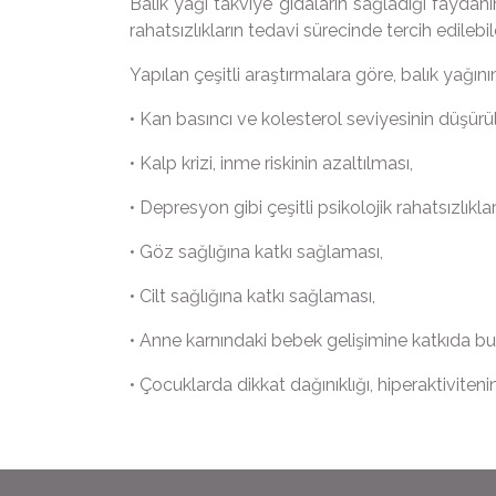
Balık yağı takviye gıdaların sağladığı faydan
rahatsızlıkların tedavi sürecinde tercih edilebil
Yapılan çeşitli araştırmalara göre, balık yağı
• Kan basıncı ve kolesterol seviyesinin düşürü
• Kalp krizi, inme riskinin azaltılması,
• Depresyon gibi çeşitli psikolojik rahatsızlıklar
• Göz sağlığına katkı sağlaması,
• Cilt sağlığına katkı sağlaması,
• Anne karnındaki bebek gelişimine katkıda b
• Çocuklarda dikkat dağınıklığı, hiperaktiviten