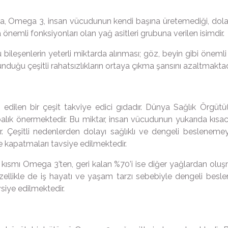
sa, Omega 3, insan vücudunun kendi başına üretemediği, dolayı
önemli fonksiyonları olan yağ asitleri grubuna verilen isimdir.
 bileşenlerin yeterli miktarda alınması; göz, beyin gibi önemli
lunduğu çeşitli rahatsızlıkların ortaya çıkma şansını azaltmaktad
de edilen bir çeşit takviye edici gıdadır. Dünya Sağlık Örg
alık önermektedir. Bu miktar, insan vücudunun yukarıda kısac
ir. Çeşitli nedenlerden dolayı sağlıklı ve dengeli beslen
ile kapatmaları tavsiye edilmektedir.
uk kısmı Omega 3’ten, geri kalan %70’i ise diğer yağlardan oluş
Özellikle de iş hayatı ve yaşam tarzı sebebiyle dengeli bes
vsiye edilmektedir.