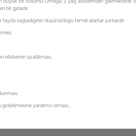
ın büyük bir bölümü Omega 3 yağ asitlerinden gelmektedir. Balık
en bir gıdadır.
nın fayda sağladığının düşünüldüğü temel alanlar şunlardır:
lmesi,
ın etkilerinin azaltılması,
ulunması,
in giderilmesine yardımcı olması…