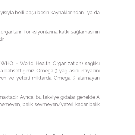
sıyla belli başlı besin kaynaklarından -ya da
 organların fonksiyonlarına katkı sağlamasının
ır.
ütü(WHO – World Health Organization) sağlıklı
a bahsettiğimiz Omega 3 yağ asidi ihtiyacını
emeyen ve yeterli miktarda Omega 3 alamayan
maktadır. Ayrıca, bu takviye gıdalar genelde A
lenemeyen, balık sevmeyen/yeteri kadar balık