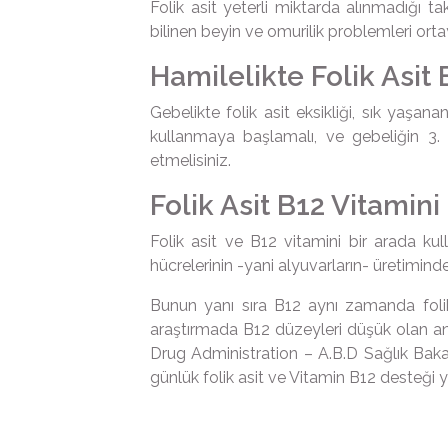
Folik asit yeterli miktarda alınmadığı t
bilinen beyin ve omurilik problemleri 
Hamilelikte Folik Asit
Gebelikte folik asit eksikliği, sık yaş
kullanmaya başlamalı, ve gebeliğin 3
etmelisiniz.
Folik Asit B12 Vitamini 
Folik asit ve B12 vitamini bir arada kull
hücrelerinin -yani alyuvarların- üretimi
Bunun yanı sıra B12 aynı zamanda folik a
araştırmada B12 düzeyleri düşük olan ann
Drug Administration – A.B.D Sağlık Bakanl
günlük folik asit ve Vitamin B12 desteği ya