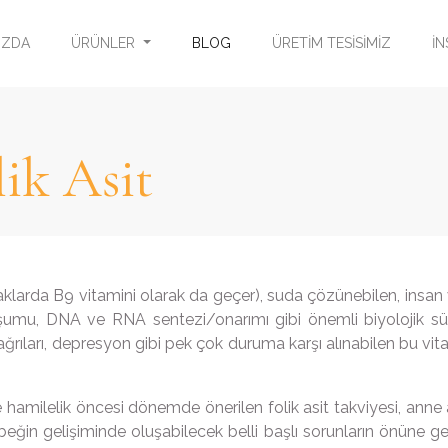
IZDA
ÜRÜNLER
BLOG
ÜRETİM TESİSİMİZ
İN
ik Asit
aynaklarda B9 vitamini olarak da geçer), suda çözünebilen, ins
şumu, DNA ve RNA sentezi/onarımı gibi önemli biyolojik sür
 ağrıları, depresyon gibi pek çok duruma karşı alınabilen bu vita
amilelik öncesi dönemde önerilen folik asit takviyesi, anne ad
eğin gelişiminde oluşabilecek belli başlı sorunların önüne ge