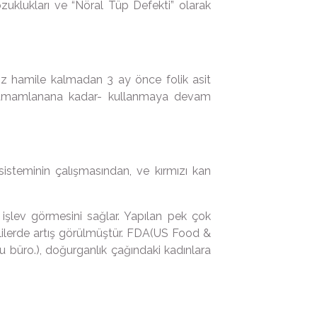
ozuklukları ve “Nöral Tüp Defekti” olarak
nız hamile kalmadan 3 ay önce folik asit
i tamamlanana kadar- kullanmaya devam
r sisteminin çalışmasından, ve kırmızı kan
i işlev görmesini sağlar. Yapılan pek çok
alilerde artış görülmüştür. FDA(US Food &
lu büro.), doğurganlık çağındaki kadınlara