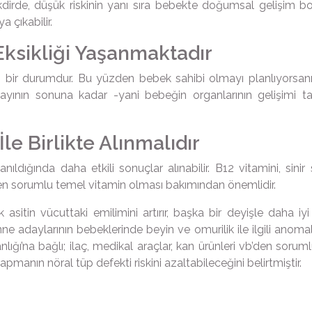
akdirde, düşük riskinin yanı sıra bebekte doğumsal gelişim b
ortaya çıkabilir.
 Eksikliği Yaşanmaktadır
anan bir durumdur. Bu yüzden bebek sahibi olmayı planlıyorsa
. ayının sonuna kadar -yani bebeğin organlarının gelişim
İle Birlikte Alınmalıdır
anıldığında daha etkili sonuçlar alınabilir. B12 vitamini, sini
nden sorumlu temel vitamin olması bakımından önemlidir.
sitin vücuttaki emilimini artırır, başka bir deyişle daha iy
e adaylarının bebeklerinde beyin ve omurilik ile ilgili anom
ığı’na bağlı; ilaç, medikal araçlar, kan ürünleri vb’den sorum
pmanın nöral tüp defekti riskini azaltabileceğini belirtmiştir.