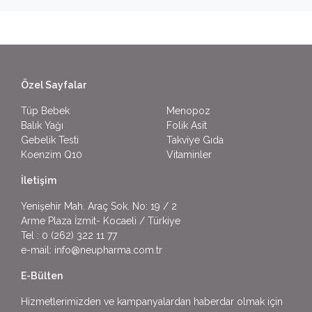
Özel Sayfalar
Tüp Bebek
Menopoz
Balık Yağı
Folik Asit
Gebelik Testi
Takviye Gıda
Koenzim Q10
Vitaminler
İletişim
Yenişehir Mah. Araç Sok. No: 19 / 2
Arme Plaza İzmit- Kocaeli / Türkiye
Tel :
0 (262) 322 11 77
e-mail:
info@neupharma.com.tr
E-Bülten
Hizmetlerimizden ve kampanyalardan haberdar olmak için